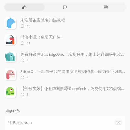
P
L
R
o
a
a
p
t
n
未注册备案域名扫描教程
u
e
d
评
15
l
s
o
论
a
t
m
数：
书海小说（免费无广告）
r
c
a
评
11
a
o
r
论
r
数：
m
t
免费解锁腾讯云EdgeOne！亲测好用，附上超详细获取攻略！
t
m
i
评
4
i
e
c
论
数：
c
n
l
Prism X：一款跨平台的网络安全检测神器，助力企业风险管理
l
t
e
评
4
e
论
s
s
数：
s
【部分失效】不用本地部署DeepSeek，免费使用70B蒸馏模型
评
3
论
数：
Blog Info
Posts Num
58