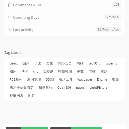
Comments Num
105
Operating Days
2 Y 351 D
Last activity
11 Mouths Ago
Tag cloud
Linux
漏洞
子比
美化
网络安全
网站
seo优化
typecho
图床
博客
cnc
安校易
智慧校园
参数
内核
主题
RCE漏洞
漏洞复现
DDOS
激活工具
Wallpaper
Engine
蜜罐
未注册备案域名
扫描教程
OpenSSH
nacos
LightPicture
外链网盘
彩虹