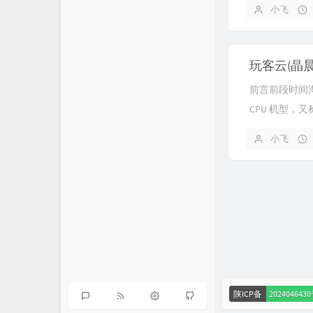
小飞
若海の技术写真
腾讯云TDP
玩客云(晶晨
前言前段时间淘
CPU 机型，又
机教程工具1.准
小飞
备一个镊...
陕ICP备
202404643