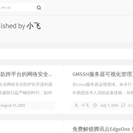
blished by 小飞
Prism X：一款跨平台的网络安全检测神器，助力企业风险管理
：提升企业网络安全防护的开源利器
在Linux服务器运维领域，命令行
络威胁日益严峻的时代，如何
长期是技术人员的必备技能，却
网络安全挑战，成了企业迫切
提升的隐形门槛。当文件传输、
August 13, 2025
4 comments
小飞
July 7, 2025
2 
。为了帮助企业更好...
故障排查等操作被繁琐指令割裂时.