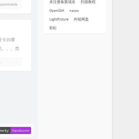
未注册备案域名
扫描教程
 comments
...
OpenSSH
nacos
LightPicture
外链网盘
彩虹
量卡办哪
坑。。。类
大家精明选
1 comments
把买流量卡
me by
Handsome