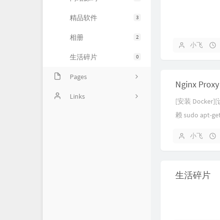
精品软件
3
相册
2
小飞
生活碎片
0
Pages
Nginx Pro
豆瓣清单
Links
[安装 Docke
赖 sudo apt-get 
归档
〇°
ca-c...
友人帐
运维小弟
小飞
慕雪的寒舍
生活碎片
杜老师说
狼林鱼池
iMin博客