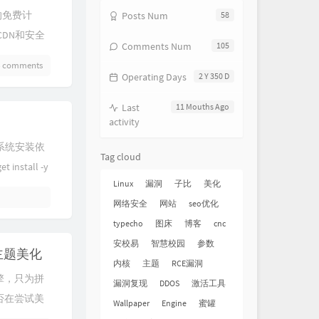
的免费计
Posts Num
58
CDN和安全
Comments Num
105
eOne
4 comments
Operating Days
2 Y 350 D
Last
11 Mouths Ago
activity
更新系统安装依
Tag cloud
t install -y
Linux
漏洞
子比
美化
No comments
网络安全
网站
seo优化
typecho
图床
博客
cnc
安校易
智慧校园
参数
e主题美化
内核
主题
RCE漏洞
擎，只为拼
漏洞复现
DDOS
激活工具
否在尝试美
Wallpaper
Engine
蜜罐
散的教程、失