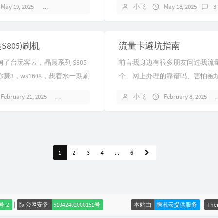
May 19, 2025
No comments
小飞
May 18, 2025
3
效的代码和版本兼容问题反复劝退？
S805)刷机
流量卡避坑指南
了台玩客云，晶晨系列 S805
前言我身边有很多朋友问过我流
称赚3，ws1608，想着水一期刷
个、网上办理的靠谱吗、害怕被
备一个双公头 USB 连接线2.准
似问题流量卡水很深，为了帮助
February 21, 2025
3 comments
小飞
February 8, 2025
择，避免不必要的损失，所以我
的经...
1
2
3
4
...
6
|
|
0号-2
陕公网安备
61042402000151号
本站由
腾讯云提供服务
The