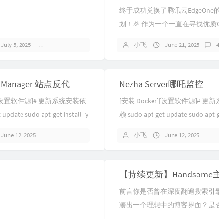
终于成功兑换了腾讯云EdgeOne
划！🎉 作为一个一直在寻找优质
加速服务的用户，这次能体验到Edg
July 5, 2025
No comments
小飞
June 21, 2025
的“永久免费”福利（活动期内...
xy Manager 站点反代
Nezha Server哪吒监控
r][设置软件源]# 更新系统安装依
[安装 Docker][设置软件源]# 
update sudo apt-get install -y
赖 sudo apt-get update sudo apt-ge
ca-c...
June 12, 2025
No comments
小飞
June 12, 2025
【持续更新】Handsom
前言你是否曾在深夜翻遍搜索引
凑出一个理想中的博客界面？是
化「Handsome」主题时，被零