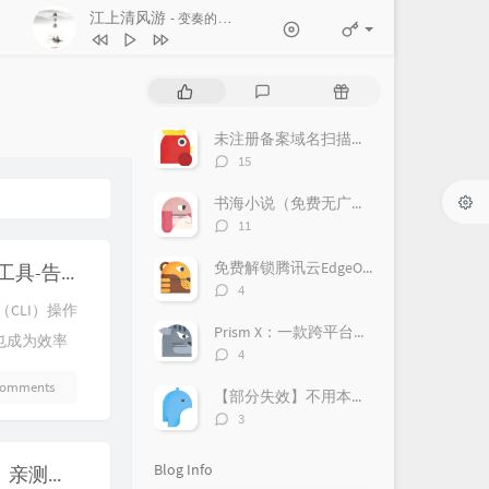
江上清风游
- 变奏的梦想
1
江上清风游
变奏的梦想
P
L
R
2
도깨비불 (Illusion)
aespa
o
a
a
p
t
n
未注册备案域名扫描教程
3
Rockstar
LISA
u
e
d
评
15
l
s
o
4
Long Live
Taylor Swift
论
a
数：
t
m
书海小说（免费无广告）
5
WAVE
IVE
r
c
a
评
11
a
o
r
论
6
LOVE DIVE
IVE
数：
r
m
t
免费解锁腾讯云EdgeOne！亲测好用，附上超详细获取攻略！
GMSSH服务器可视化管理工具-告别命令行焦虑！
t
m
i
评
4
i
论
e
c
（CLI）操作
数：
c
n
l
Prism X：一款跨平台的网络安全检测神器，助力企业风险管理
也成为效率
l
t
e
评
4
环境搭建、
论
e
s
s
comments
数：
s
【部分失效】不用本地部署DeepSeek，免费使用70B蒸馏模型
..
评
3
论
数：
Blog Info
免费解锁腾讯云EdgeOne！亲测好用，附上超详细获取攻略！