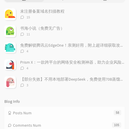
o
a
a
p
t
n
未注册备案域名扫描教程
u
e
d
评
15
l
s
o
论
a
t
m
数：
书海小说（免费无广告）
r
c
a
评
11
a
o
r
论
r
数：
m
t
免费解锁腾讯云EdgeOne！亲测好用，附上超详细获取攻略！
t
m
i
评
4
i
e
c
论
数：
c
n
l
Prism X：一款跨平台的网络安全检测神器，助力企业风险管理
l
t
e
评
4
e
论
s
s
数：
s
【部分失效】不用本地部署DeepSeek，免费使用70B蒸馏模型
评
3
论
数：
Blog Info
Posts Num
58
Comments Num
105