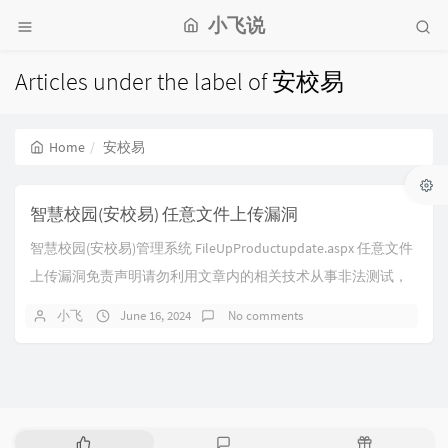
小飞说
Articles under the label of 安校易
Home
安校易
智慧校园(安校易) 任意文件上传漏洞
智慧校园(安校易)管理系统 FileUpProductupdate.aspx 任意文件
上传漏洞免责声明请勿利用文章内的相关技术从事非法测试，
由于传播、利用...
小飞
June 16, 2024
No comments
P
L
R