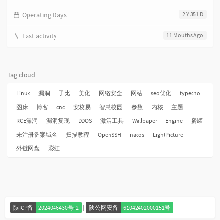
Operating Days
2 Y 351 D
Last activity
11 Mouths Ago
Tag cloud
Linux
漏洞
子比
美化
网络安全
网站
seo优化
typecho
图床
博客
cnc
安校易
智慧校园
参数
内核
主题
RCE漏洞
漏洞复现
DDOS
激活工具
Wallpaper
Engine
蜜罐
未注册备案域名
扫描教程
OpenSSH
nacos
LightPicture
外链网盘
彩虹
|
陕ICP备
2024046430号-2
陕公网安备
61042402000151号