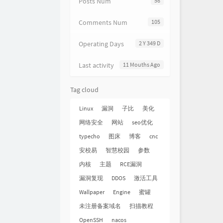
Posts Num
58
Comments Num
105
Operating Days
2 Y 349 D
Last activity
11 Mouths Ago
Tag cloud
Linux
漏洞
子比
美化
网络安全
网站
seo优化
typecho
图床
博客
cnc
安校易
智慧校园
参数
内核
主题
RCE漏洞
漏洞复现
DDOS
激活工具
Wallpaper
Engine
蜜罐
未注册备案域名
扫描教程
OpenSSH
nacos