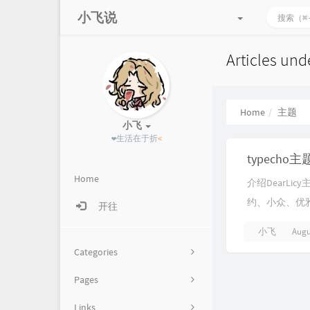
小飞说
Articles un
Home
主题
小飞
❤生活在于
&
W
typecho主题
Home
介绍DearLi
约、小众、优雅作者
开往
小飞
Augu
Categories
Pages
网络技术
Links
豆瓣清单
9