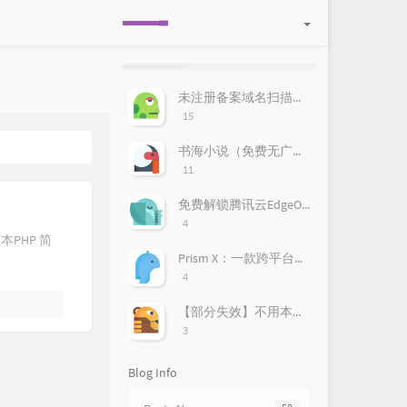
P
L
R
o
a
a
未注册备案域名扫描教程
p
t
n
评
15
u
e
d
论
l
s
o
数：
书海小说（免费无广告）
a
t
m
评
11
r
c
a
论
数：
a
o
r
免费解锁腾讯云EdgeOne！亲测好用，附上超详细获取攻略！
r
m
t
评
4
t
m
i
论
本PHP 简
数：
i
e
c
Prism X：一款跨平台的网络安全检测神器，助力企业风险管理
c
n
l
评
4
论
l
t
e
数：
e
s
s
【部分失效】不用本地部署DeepSeek，免费使用70B蒸馏模型
s
评
3
论
数：
Blog Info