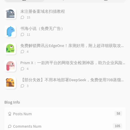
o
a
a
p
t
n
未注册备案域名扫描教程
u
e
d
评
15
l
s
o
论
a
t
m
数：
书海小说（免费无广告）
r
c
a
评
11
a
o
r
论
r
数：
m
t
免费解锁腾讯云EdgeOne！亲测好用，附上超详细获取攻略！
t
m
i
评
4
i
e
c
论
数：
c
n
l
Prism X：一款跨平台的网络安全检测神器，助力企业风险管理
l
t
e
评
4
e
论
s
s
数：
s
【部分失效】不用本地部署DeepSeek，免费使用70B蒸馏模型
评
3
论
数：
Blog Info
Posts Num
58
Comments Num
105