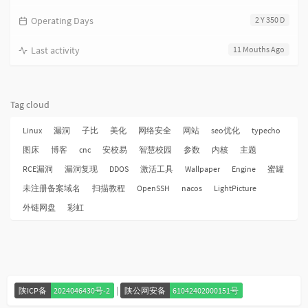
Operating Days
2 Y 350 D
Last activity
11 Mouths Ago
Tag cloud
Linux
漏洞
子比
美化
网络安全
网站
seo优化
typecho
图床
博客
cnc
安校易
智慧校园
参数
内核
主题
RCE漏洞
漏洞复现
DDOS
激活工具
Wallpaper
Engine
蜜罐
未注册备案域名
扫描教程
OpenSSH
nacos
LightPicture
外链网盘
彩虹
|
陕ICP备
2024046430号-2
陕公网安备
61042402000151号