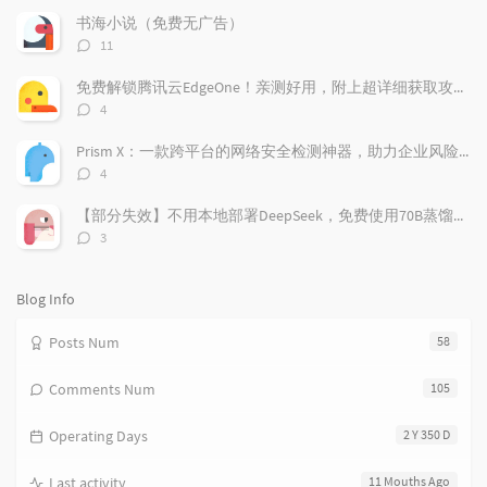
a
t
m
数：
书海小说（免费无广告）
r
c
a
评
11
a
o
r
论
r
数：
m
t
免费解锁腾讯云EdgeOne！亲测好用，附上超详细获取攻略！
t
m
i
评
4
i
e
c
论
数：
c
n
l
Prism X：一款跨平台的网络安全检测神器，助力企业风险管理
l
t
e
评
4
e
论
s
s
数：
s
【部分失效】不用本地部署DeepSeek，免费使用70B蒸馏模型
评
3
论
数：
Blog Info
Posts Num
58
Comments Num
105
Operating Days
2 Y 350 D
Last activity
11 Mouths Ago