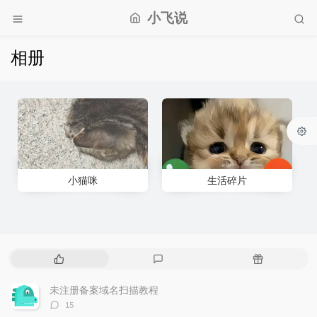
小飞说
相册
小猫咪
生活碎片
P
L
R
o
a
a
p
t
n
未注册备案域名扫描教程
u
e
d
评
15
l
s
o
论