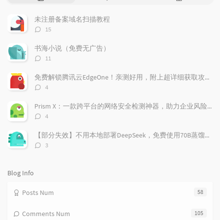
o
a
a
p
t
n
未注册备案域名扫描教程
u
e
d
评
15
l
s
o
论
a
t
m
数：
书海小说（免费无广告）
r
c
a
评
11
a
o
r
论
r
数：
m
t
免费解锁腾讯云EdgeOne！亲测好用，附上超详细获取攻略！
t
m
i
评
4
i
e
c
论
数：
c
n
l
Prism X：一款跨平台的网络安全检测神器，助力企业风险管理
l
t
e
评
4
e
论
s
s
数：
s
【部分失效】不用本地部署DeepSeek，免费使用70B蒸馏模型
评
3
论
数：
Blog Info
Posts Num
58
Comments Num
105