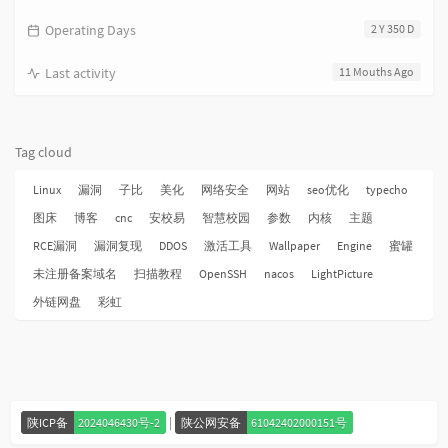
Operating Days
2 Y 350 D
Last activity
11 Mouths Ago
Tag cloud
Linux
漏洞
子比
美化
网络安全
网站
seo优化
typecho
图床
博客
cnc
安校易
智慧校园
参数
内核
主题
RCE漏洞
漏洞复现
DDOS
激活工具
Wallpaper
Engine
蜜罐
未注册备案域名
扫描教程
OpenSSH
nacos
LightPicture
外链网盘
彩虹
|
陕ICP备
2024046430号-2
陕公网安备
61042402000151号