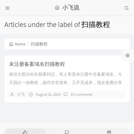
小飞说
Articles under the label of 扫描教程
Home
扫描教程
未注册备案域名扫描教程
相信大部分站长都看到过，有人售卖未注册中文备案域名，今
天我出一份教程，操作非常简单，几乎无成本，现在免费分享
给大家！[hidecontent type="...
小飞
August 21, 2024
15 comments
P
L
R