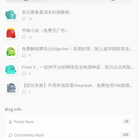
o
a
a
p
t
n
未注册备案域名扫描教程
u
e
d
评
15
l
s
o
论
a
t
m
数：
书海小说（免费无广告）
r
c
a
评
11
a
o
r
论
r
数：
m
t
免费解锁腾讯云EdgeOne！亲测好用，附上超详细获取攻略！
t
m
i
评
4
i
e
c
论
数：
c
n
l
Prism X：一款跨平台的网络安全检测神器，助力企业风险管理
l
t
e
评
4
e
论
s
s
数：
s
【部分失效】不用本地部署DeepSeek，免费使用70B蒸馏模型
评
3
论
数：
Blog Info
Posts Num
58
Comments Num
105