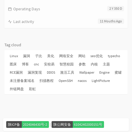
Operating Days
2 Y 350 D
Last activity
11 Mouths Ago
Tag cloud
Linux
漏洞
子比
美化
网络安全
网站
seo优化
typecho
图床
博客
cnc
安校易
智慧校园
参数
内核
主题
RCE漏洞
漏洞复现
DDOS
激活工具
Wallpaper
Engine
蜜罐
未注册备案域名
扫描教程
OpenSSH
nacos
LightPicture
外链网盘
彩虹
|
陕ICP备
2024046430号-2
陕公网安备
61042402000151号