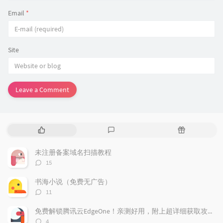
Email
*
Site
Leave a Comment
P
L
R
o
a
a
p
t
n
未注册备案域名扫描教程
u
e
d
评
15
l
s
o
论
a
t
m
数：
书海小说（免费无广告）
r
c
a
评
11
a
o
r
论
r
数：
m
t
免费解锁腾讯云EdgeOne！亲测好用，附上超详细获取攻略！
t
m
i
评
4