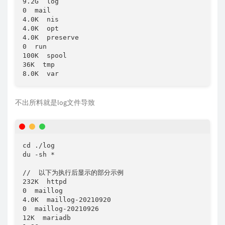
9.2G  log

0  mail

4.0K  nis

4.0K  opt

4.0K  preserve

0  run

100K  spool

36K  tmp

8.0K  var
不出所料就是log文件导致
cd ./log

du -sh *

//  以下为执行后显示的部分示例

232K  httpd

0  maillog

4.0K  maillog-20210920

0  maillog-20210926

12K  mariadb
