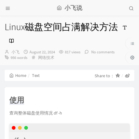
小飞说
Linux磁盘空间占满解决方法
Author：
发
小飞
August 22, 2024
817 views
No comments
布
Categories：
956 words
网络技术
时
间：
Home
Text
Share to：
使用
查询整体磁盘使用情况 df -h