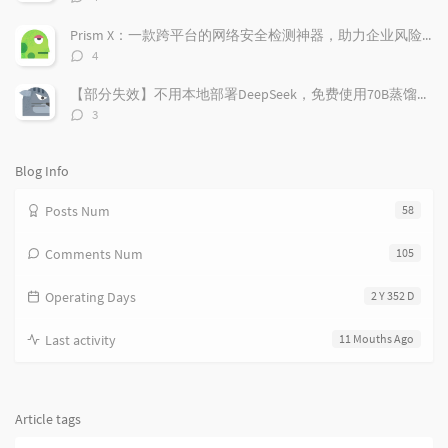
i
e
c
论
数：
c
n
l
Prism X：一款跨平台的网络安全检测神器，助力企业风险管理
l
t
e
评
4
e
论
s
s
数：
s
【部分失效】不用本地部署DeepSeek，免费使用70B蒸馏模型
评
3
论
数：
Blog Info
Posts Num
58
Comments Num
105
Operating Days
2 Y 352 D
Last activity
11 Mouths Ago
Article tags