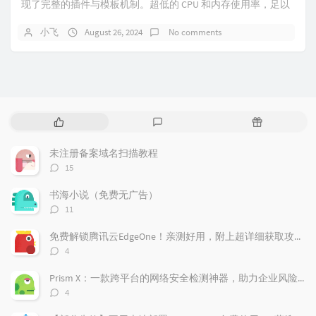
现了完整的插件与模板机制。超低的 CPU 和内存使用率，足以
发挥主机的最高性能。先进稳...
小飞
August 26, 2024
No comments
P
L
R
o
a
a
p
t
n
未注册备案域名扫描教程
u
e
d
评
15
l
s
o
论
a
t
m
数：
书海小说（免费无广告）
r
c
a
评
11
a
o
r
论
r
数：
m
t
免费解锁腾讯云EdgeOne！亲测好用，附上超详细获取攻略！
t
m
i
评
4
i
e
c
论
数：
c
n
l
Prism X：一款跨平台的网络安全检测神器，助力企业风险管理
l
t
e
评
4
e
论
s
s
数：