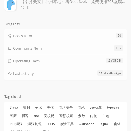
s
【部分失效】不用本地部署DeepSeek，免费使用70B蒸馏模型
评
3
论
数：
Blog Info
Posts Num
58
Comments Num
105
Operating Days
2 Y 350 D
Last activity
11 Mouths Ago
Tag cloud
Linux
漏洞
子比
美化
网络安全
网站
seo优化
typecho
图床
博客
cnc
安校易
智慧校园
参数
内核
主题
RCE漏洞
漏洞复现
DDOS
激活工具
Wallpaper
Engine
蜜罐