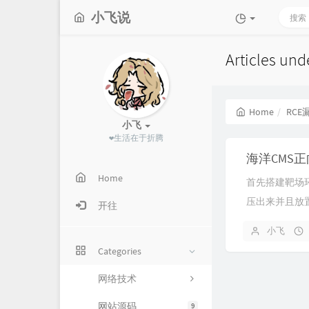
小飞说
Articles un
Home
RCE
小飞
❤生活在于折腾
海洋CMS正
Home
首先搭建靶场
压出来并且放置到
开往
小飞
Categories
网络技术
网站源码
9