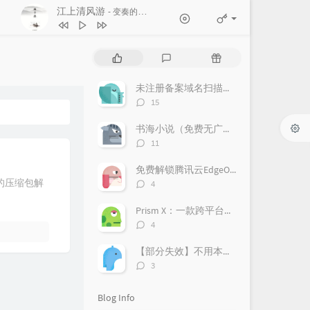
江上清风游
- 变奏的梦想
1
江上清风游
变奏的梦想
P
L
R
2
도깨비불 (Illusion)
aespa
o
a
a
p
t
n
未注册备案域名扫描教程
3
Rockstar
LISA
u
e
d
评
15
l
s
o
4
Long Live
Taylor Swift
论
a
数：
t
m
书海小说（免费无广告）
5
WAVE
IVE
r
c
a
评
11
a
o
r
论
6
LOVE DIVE
IVE
数：
r
m
t
免费解锁腾讯云EdgeOne！亲测好用，附上超详细获取攻略！
t
m
i
评
的压缩包解
4
i
论
e
c
数：
c
n
l
Prism X：一款跨平台的网络安全检测神器，助力企业风险管理
l
t
e
评
4
论
e
s
s
数：
s
【部分失效】不用本地部署DeepSeek，免费使用70B蒸馏模型
评
3
论
数：
Blog Info