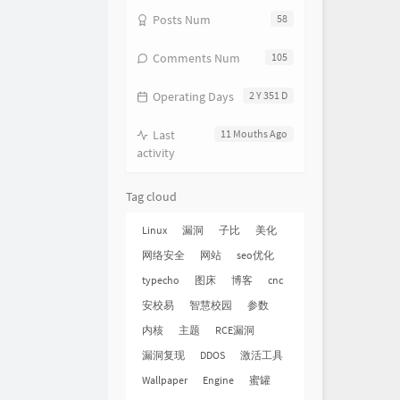
Posts Num
58
Comments Num
105
Operating Days
2 Y 351 D
Last
11 Mouths Ago
activity
Tag cloud
Linux
漏洞
子比
美化
网络安全
网站
seo优化
typecho
图床
博客
cnc
安校易
智慧校园
参数
内核
主题
RCE漏洞
漏洞复现
DDOS
激活工具
Wallpaper
Engine
蜜罐