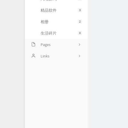
精品软件
3
相册
2
生活碎片
0
Pages
豆瓣清单
Links
归档
〇°
友人帐
运维小弟
慕雪的寒舍
杜老师说
狼林鱼池
iMin博客