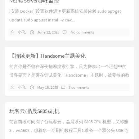
Nezha Server哪吒监控
[安装 Docker][设置软件源]# 更新系统安装依赖 sudo apt-get
update sudo apt-get install -y ca-c...
小飞
June 12, 2025
No comments
【持续更新】Handsome主题美化
前言你是否曾在深夜翻遍搜索引擎，只为拼凑出一个理想中的
博客界面？是否在尝试美化「Handsome」主题时，被零散的教
程、失效的代码和版本兼容问题反复劝退？...
小飞
May 18, 2025
3 comments
玩客云(晶晨S805)刷机
前言前段时间淘了台玩客云，晶晨系列 S805 CPU 机型，又称赚
3，ws1608，想着水一期刷机教程工具1.准备一个双公头 USB 连