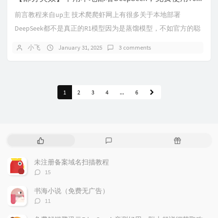
前言教程来自up主 技术爬爬虾网上有很多关于本地部署
DeepSeek都不是真正的R1模型因为是蒸馏模型，不如官方的聪
明这是必然的本期教程免费使用70B蒸馏...
小飞
January 31, 2025
3 comments
1
2
3
4
...
6
P
L
R
o
a
a
p
t
n
未注册备案域名扫描教程
u
e
d
评
15
l
s
o
论
a
t
m
数：
书海小说（免费无广告）
r
c
a
评
11
a
o
r
论
r
数：
m
t