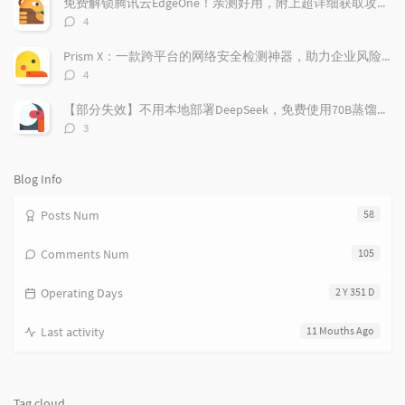
免费解锁腾讯云EdgeOne！亲测好用，附上超详细获取攻略！
t
m
i
评
4
i
e
c
论
数：
c
n
l
Prism X：一款跨平台的网络安全检测神器，助力企业风险管理
l
t
e
评
4
e
论
s
s
数：
s
【部分失效】不用本地部署DeepSeek，免费使用70B蒸馏模型
评
3
论
数：
Blog Info
Posts Num
58
Comments Num
105
Operating Days
2 Y 351 D
Last activity
11 Mouths Ago
Tag cloud