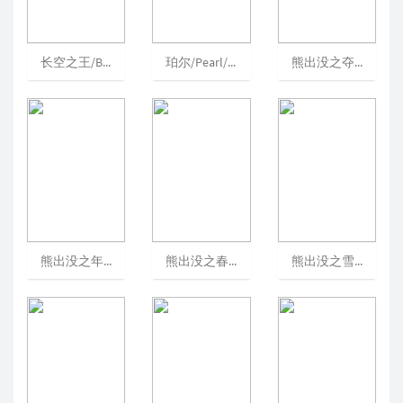
长空之王/BorntoFly[可播放]
珀尔/Pearl/“X”前传电影/欲珠
熊出没之夺宝熊兵/熊出没大电影/熊出没电影版[可播放]
熊出没之年货/BoonieBears:Robo-Rumble[可播放]
熊出没之春夏秋冬/熊出没之四季篇[可播放]
熊出没之雪岭熊风/熊出没大电影2/BoonieBears:MysticalWinter[可播放]