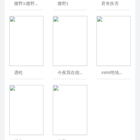
撒野3:撒野完结篇
撒野2
君有疾否
遇蛇
今夜我在德令哈
AWM绝地求生上册:上册