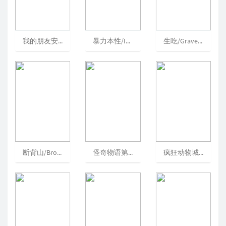
我的朋友安德烈/MyFriendAnDelie[可播放]
暴力本性/InAViolentNature/具有暴力的性质
生吃/Grave/舐血成人礼(港)/肉狱(台)
断背山/BrokebackMountain/断臂山/BBM[可播放]
怪奇物语第五季/StrangerThingsSeason5/怪奇物语最终季
疯狂动物城/Zootopia/优兽大都会(港)/动物方城市(台)[可播放]