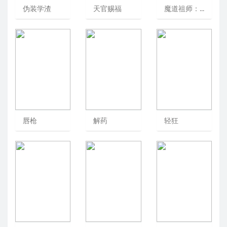
伪装学渣
天官赐福
魔道祖师：无羁
唇枪
解药
轻狂