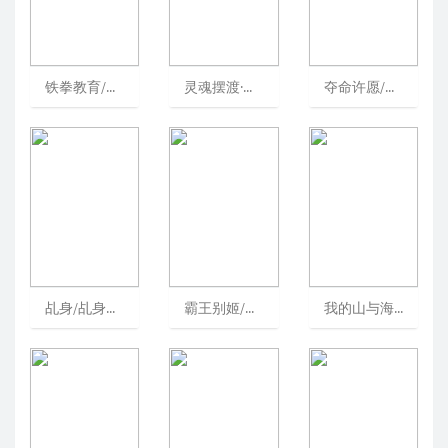
铁拳教育/참교육/极权教师(台)/不良指导官
灵魂摆渡·十年/灵魂摆渡5/TheFerryMan5[可播放]
夺命许愿/기리고/为了纪念/WishYourDeath
乩身/乩身：踏火伏魔的罪人/TheExorcist
霸王别姬/再见，我的妾/FarewellMyConcubine[可播放]
我的山与海/我和我的命/MyDestiny[可播放]