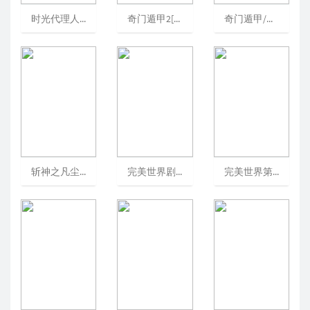
时光代理人第一季/LinkClick[可播放]
奇门遁甲2[可播放]
奇门遁甲/奇門遁甲/六鬼灵童(台)/TheMiracleFighters[可播放]
斩神之凡尘神域/我在精神病院学斩神/SlaytheGods[可播放]
完美世界剧场版火之灰烬/完美世界之火之灰烬/完美世界之火桑若梦[可播放]
完美世界第四季/完美世界动画版/完美世界第131-182集