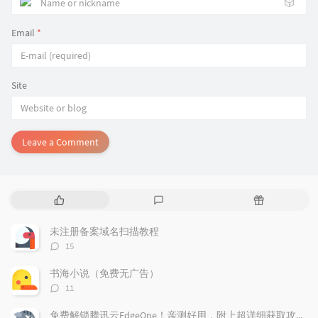
🎲
Email
*
Site
Leave a Comment
P
L
R
o
a
a
p
t
n
未注册备案域名扫描教程
u
e
d
评
15
l
s
o
论
a
t
m
数：
书海小说（免费无广告）
r
c
a
评
11
a
o
r
论
r
数：
m
t
免费解锁腾讯云EdgeOne！亲测好用，附上超详细获取攻略！