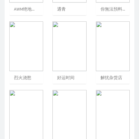
AWM绝地求生下册:下册
遇青
你無法預料的分手，我都能給你送上1
烈火浇愁
好运时间
解忧杂货店