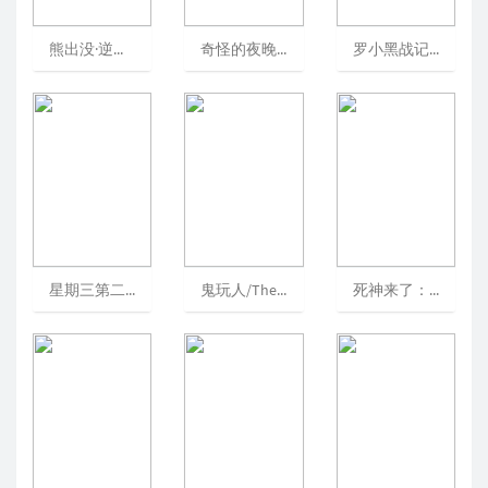
熊出没·逆转时空/熊出没：逆转时空/熊出没大电影10
奇怪的夜晚/NightofSomethingStrange/屄死人之夜(台)
罗小黑战记2/TheLegendofHei2[可播放]
星期三第二季/WednesdaySeason2/《亚当斯一家》真人衍生剧/星期三·亚当斯
鬼玩人/TheEvilDead/尸变/死亡魔鬼
死神来了：血脉诅咒/FinalDestination:Bloodlines/死神来了6：血脉诅咒/绝命终结站血脉(台)[可播放]