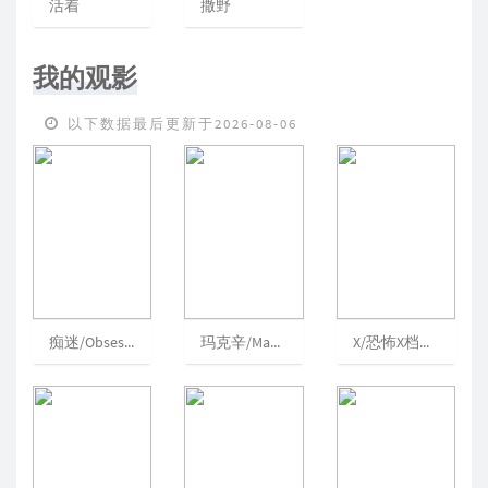
活着
撒野
我的观影
以下数据最后更新于2026-08-06
痴迷/Obsession/爱你致死不渝(港/台)/痴爱成魔
玛克辛/MaXXXine/麦克西恩/血腥玛辛(台/港)
X/恐怖X档案(台)