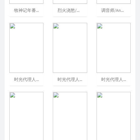
牧神记年番1/牧神记第1-52集/牧神记年番1[可播放]
烈火浇愁/开水烫头/DrowningSorrowsinRagingFire[可播放]
调音师/Andhadhun/看不见的旋律/调琴师[可播放]
时光代理人[可播放]
时光代理人英都篇/时光代理人番外篇/LinkClick：BridonArc[可播放]
时光代理人第二季/时光代理人Ⅱ/LinkClickⅡ[可播放]