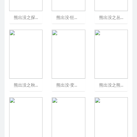
熊出没之探险日记/熊出没：少年篇[可播放]
熊出没·狂野大陆/熊出没大电影7/熊出没科幻大电影[可播放]
熊出没之丛林总动员/熊出没之重返丛林/熊出没第三部[可播放]
熊出没之秋日团团转/熊出没第七部[可播放]
熊出没·变形记/熊出没5/熊出没大电影5[可播放]
熊出没之熊心归来/熊出没大电影3/BoonieBearsIII[可播放]