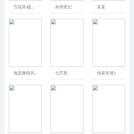
万花筒·破茧:全2册
灰塔笔记
某某
海棠微雨共归途
七芒星
伪装学渣2