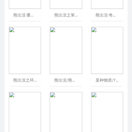
熊出没·重返地球/熊出没大电影8/BoonieBears：BacktoEarth[可播放]
熊出没之笨熊笨事/booniebears:Hick-City
熊出没·奇幻空间/熊出没之奇幻空间/熊出没大电影4[可播放]
熊出没之环球大冒险/熊出没第二部/熊出没2[可播放]
熊出没/熊出没第一部/BoonieBears[可播放]
某种物质/TheSubstance/完美物质(港)/惧裂(台)