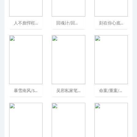
人不彪悍枉少年/WhenWeWereYoung[可播放]
回魂计/回魂計/TheResurrected
刻在你心底的名字/史诗般的同志电影/YourNameEngravedHerein
暴雪南风/SouthWind
吴邪私家笔记/吴邪的私家笔记[可播放]
命案/重案/FatalFate[可播放]