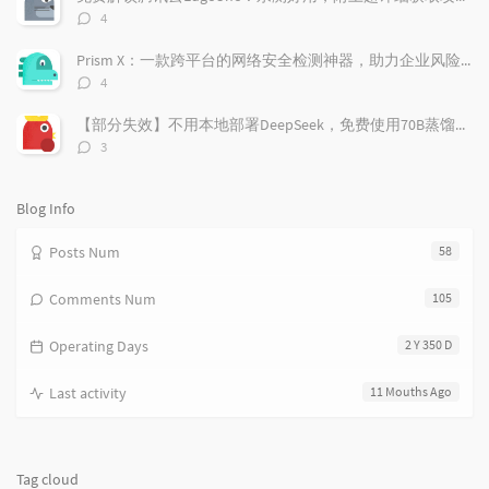
t
m
i
评
4
i
e
c
论
数：
c
n
l
Prism X：一款跨平台的网络安全检测神器，助力企业风险管理
l
t
e
评
4
e
论
s
s
数：
s
【部分失效】不用本地部署DeepSeek，免费使用70B蒸馏模型
评
3
论
数：
Blog Info
Posts Num
58
Comments Num
105
Operating Days
2 Y 350 D
Last activity
11 Mouths Ago
Tag cloud