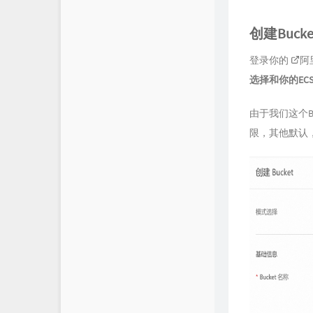
若海の技术写真
创建Bucke
腾讯云TDP
登录你的
阿
选择和你的EC
由于我们这个B
限，其他默认