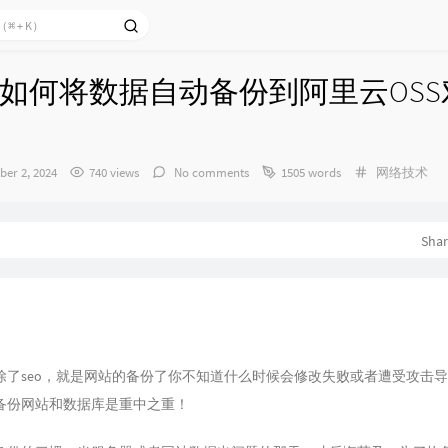
如何将数据自动备份到阿里云OSS
Categories：
er 2, 2024
740 views
No comments
1505 words
网络技术
Sha
除了seo，就是网站的备份了你不知道什么时候会修改失败或者遭受攻击
备份网站和数据库是重中之重！