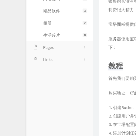
很多站长没有
耗费很大精力
精品软件
3
相册
2
宝塔面板提供
生活碎片
0
服务器使用宝
Pages
下：
豆瓣清单
Links
教程
归档
〇°
首先我们要购买
友人帐
运维小弟
购买地址:
慕雪的寒舍
创建Bucket
杜老师说
创建用户并
狼林鱼池
在宝塔配置阿
iMin博客
添加计划任