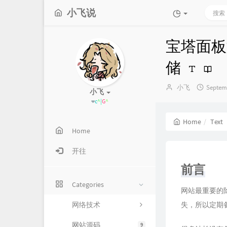
小飞说
宝塔面板
储
Author：
发
小飞
Septemb
小飞
布
❤生活在于折腾
时
间：
Home
Text
Home
开往
前言
Categories
网站最重要的
网络技术
失，所以定期
网站源码
9