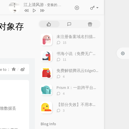
江上清风游
- 变奏的梦想
1
江上清风游
变奏的梦想
对象存
P
L
R
2
도깨비불 (Illusion)
aespa
o
a
a
p
t
n
未注册备案域名扫描教程
3
Rockstar
LISA
u
e
d
评
15
l
s
o
4
Long Live
Taylor Swift
论
a
数：
t
m
书海小说（免费无广告）
5
WAVE
IVE
r
c
a
评
11
a
o
r
论
6
LOVE DIVE
IVE
数：
re to：
r
m
t
免费解锁腾讯云EdgeOne！亲测好用，附上超详细获取攻略！
t
m
i
评
4
i
论
e
c
数：
c
n
l
Prism X：一款跨平台的网络安全检测神器，助力企业风险管理
l
t
e
评
4
论
e
s
s
数：
s
【部分失效】不用本地部署DeepSeek，免费使用70B蒸馏模型
导致数据丢
评
3
论
数：
Blog Info