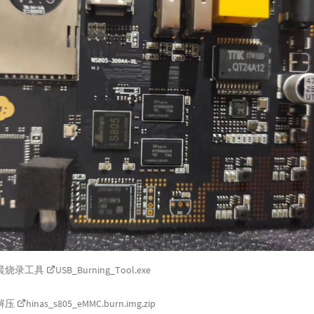
晨烧录工具
USB_Burning_Tool.exe
解压
hinas_s805_eMMC.burn.img.zip