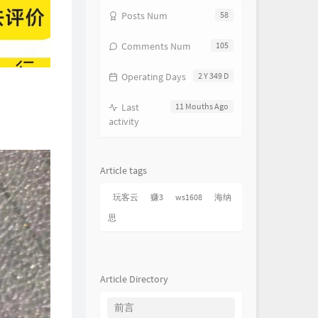
Posts Num
58
Comments Num
105
Operating Days
2 Y 349 D
Last
11 Mouths Ago
activity
Article tags
玩客云
赚3
ws1608
海纳
思
Article Directory
前言