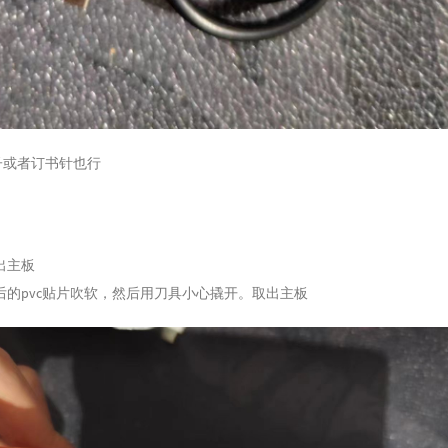
子或者订书针也行
出主板
后的pvc贴片吹软，然后用刀具小心撬开。取出主板