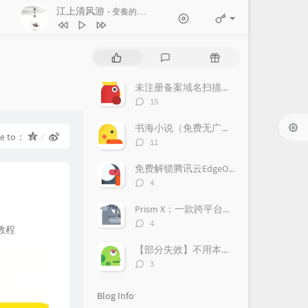
江上清风游
- 变奏的梦想
1
江上清风游
变奏的梦想
P
L
R
2
도깨비불 (Illusion)
aespa
o
a
a
p
t
n
未注册备案域名扫描教程
3
Rockstar
LISA
u
e
d
评
15
l
s
o
4
Long Live
Taylor Swift
论
a
数：
t
m
书海小说（免费无广告）
5
WAVE
IVE
re to：
r
c
a
评
11
a
o
r
论
6
LOVE DIVE
IVE
数：
r
m
t
免费解锁腾讯云EdgeOne！亲测好用，附上超详细获取攻略！
t
m
i
评
4
i
论
e
c
数：
c
n
l
Prism X：一款跨平台的网络安全检测神器，助力企业风险管理
l
t
e
评
4
教程
论
e
s
s
数：
s
【部分失效】不用本地部署DeepSeek，免费使用70B蒸馏模型
评
3
论
数：
Blog Info