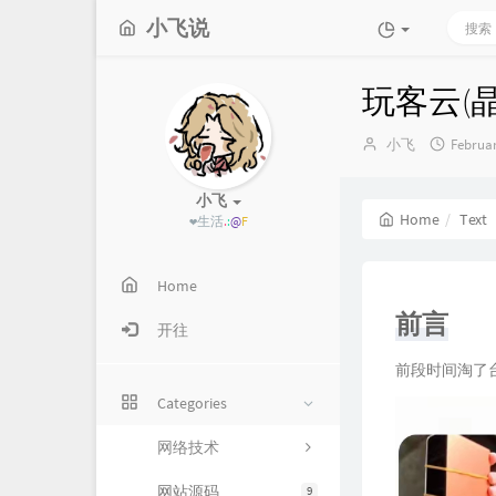
小飞说
玩客云(晶
Author：
发
小飞
Februar
布
时
小飞
间：
Home
Text
❤生活在于折腾
Home
前言
开往
前段时间淘了台
Categories
网络技术
网站源码
9