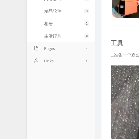
精品软件
3
相册
2
生活碎片
0
工具
Pages
1.准备一个双公
豆瓣清单
Links
归档
〇°
友人帐
运维小弟
慕雪的寒舍
杜老师说
狼林鱼池
iMin博客