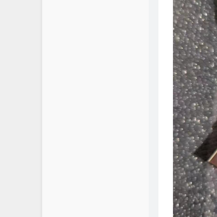
若海の技术写真
腾讯云TDP