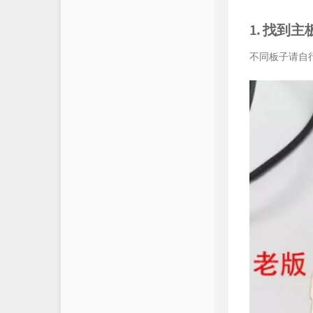
1. 找到
不同板子请自