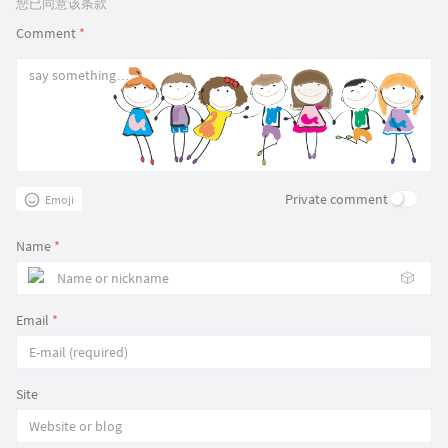
您已同意该条款
Comment
*
Private comment
Emoji
Name
*
🎲
Email
*
Site