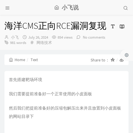
小飞说
海洋CMS正向RCE漏洞复现
Author：
发
小飞
July 26, 2024
854 views
No comments
布
Categories：
981 words
网络技术
时
间：
Home
Text
Share to：
首先搭建靶场环境
我们需要提前准备好一个正常使用的小皮面板
然后我们把提前准备好的压缩包解压出来并且放置到小皮面板
的网站目录下