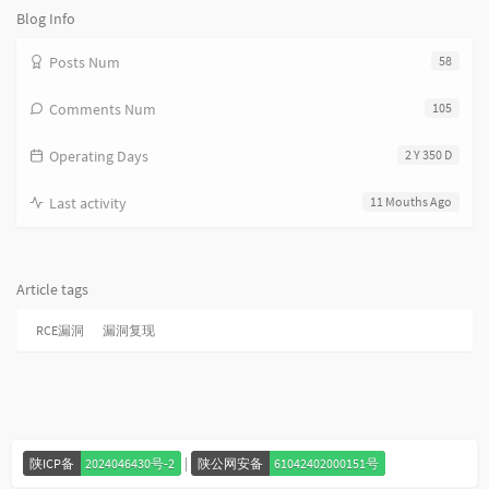
Blog Info
Posts Num
58
Comments Num
105
Operating Days
2 Y 350 D
Last activity
11 Mouths Ago
Article tags
RCE漏洞
漏洞复现
|
陕ICP备
2024046430号-2
陕公网安备
61042402000151号