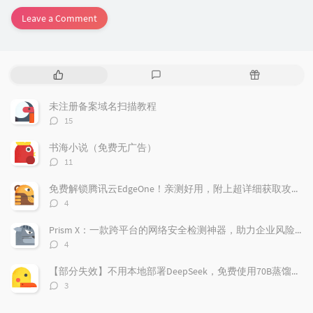
Leave a Comment
P
L
R
o
a
a
p
t
n
未注册备案域名扫描教程
u
e
d
评
15
l
s
o
论
a
t
m
数：
书海小说（免费无广告）
r
c
a
评
11
a
o
r
论
r
数：
m
t
免费解锁腾讯云EdgeOne！亲测好用，附上超详细获取攻略！
t
m
i
评
4
i
e
c
论
数：
c
n
l
Prism X：一款跨平台的网络安全检测神器，助力企业风险管理
l
t
e
评
4
e
论
s
s
数：
s
【部分失效】不用本地部署DeepSeek，免费使用70B蒸馏模型
评
3
论
数：