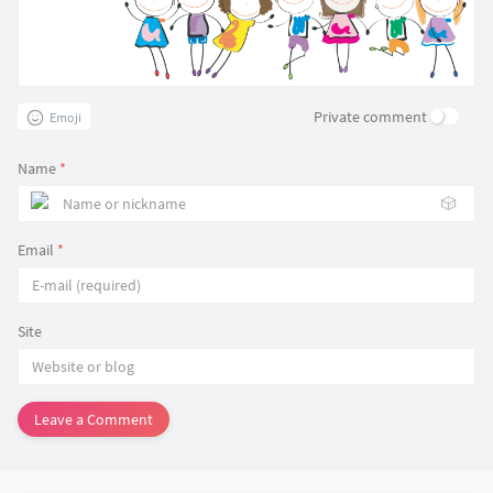
Private comment
Emoji
Name
*
🎲
Email
*
Site
Leave a Comment