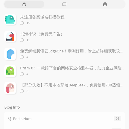
P
L
R
o
a
a
p
t
n
未注册备案域名扫描教程
u
e
d
评
15
l
s
o
论
a
t
m
数：
书海小说（免费无广告）
r
c
a
评
11
a
o
r
论
r
数：
m
t
免费解锁腾讯云EdgeOne！亲测好用，附上超详细获取攻略！
t
m
i
评
4
i
e
c
论
数：
c
n
l
Prism X：一款跨平台的网络安全检测神器，助力企业风险管理
l
t
e
评
4
e
论
s
s
数：
s
【部分失效】不用本地部署DeepSeek，免费使用70B蒸馏模型
评
3
论
数：
Blog Info
Posts Num
58