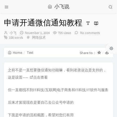
小飞说
申请开通微信通知教程
Author：
发
小飞
November 1, 2024
705 views
No comments
布
Categories：
108 words
网络技术
时
间：
Home
Text
Share to：
之前不是一直想要微信通知功能嘛，看到老唐这边是支持的，
这是设置——
点击查看
但一直都找不到IT科技/互联网|电子商务和IT科技/IT软件与服务
后来才发现现在是要自己去公众号申请的
下面是申请的流程截图，希望对您们有用