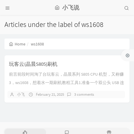
小飞说
Articles under the label of ws1608
Home
ws1608
玩客云(晶晨S805)刷机
前言前段时间淘了台玩客云，晶晨系列 S805 CPU 机型，又称赚
3，ws1608，想着水一期刷机教程工具1.准备一个双公头 USB 连
接线2.准备一个镊...
小飞
February 21, 2025
3 comments
P
L
R