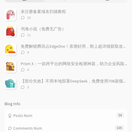
o
a
a
p
t
n
未注册备案域名扫描教程
u
e
d
评
15
l
s
o
论
a
t
m
数：
书海小说（免费无广告）
r
c
a
评
11
a
o
r
论
r
数：
m
t
免费解锁腾讯云EdgeOne！亲测好用，附上超详细获取攻略！
t
m
i
评
4
i
e
c
论
数：
c
n
l
Prism X：一款跨平台的网络安全检测神器，助力企业风险管理
l
t
e
评
4
e
论
s
s
数：
s
【部分失效】不用本地部署DeepSeek，免费使用70B蒸馏模型
评
3
论
数：
Blog Info
Posts Num
58
Comments Num
105