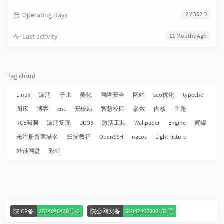
Operating Days
2 Y 352 D
Last activity
11 Mouths Ago
Tag cloud
Linux
漏洞
子比
美化
网络安全
网站
seo优化
typecho
图床
博客
cnc
安校易
智慧校园
参数
内核
主题
RCE漏洞
漏洞复现
DDOS
激活工具
Wallpaper
Engine
蜜罐
未注册备案域名
扫描教程
OpenSSH
nacos
LightPicture
外链网盘
彩虹
|
陕ICP备
2024046430号-2
陕公网安备
61042402000151号