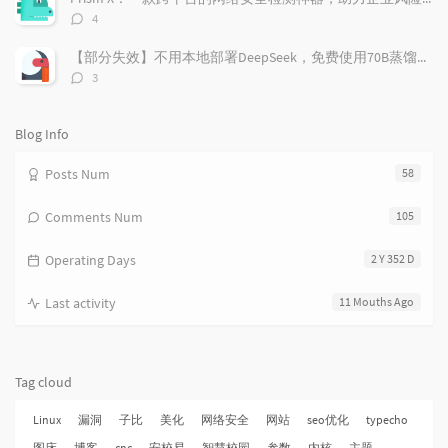
l
t
e
评
4
e
论
s
s
数：
s
【部分失效】不用本地部署DeepSeek，免费使用70B蒸馏模型
评
3
论
数：
Blog Info
Posts Num
58
Comments Num
105
Operating Days
2 Y 352 D
Last activity
11 Mouths Ago
Tag cloud
Linux
漏洞
子比
美化
网络安全
网站
seo优化
typecho
图床
博客
cnc
安校易
智慧校园
参数
内核
主题