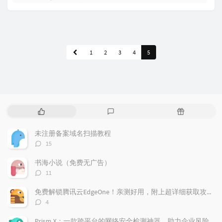
1
2
3
4
5
P
L
R
o
a
a
p
t
n
未注册备案域名扫描教程
u
e
d
评
15
l
s
o
论
a
t
m
数：
书海小说（免费无广告）
r
c
a
评
11
a
o
r
论
r
数：
m
t
免费解锁腾讯云EdgeOne！亲测好用，附上超详细获取攻略！
t
m
i
评
4
i
e
c
论
数：
c
n
l
Prism X：一款跨平台的网络安全检测神器，助力企业风险管理