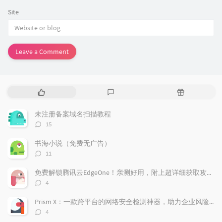
Site
Leave a Comment
P
L
R
o
a
a
p
t
n
未注册备案域名扫描教程
u
e
d
评
15
l
s
o
论
a
t
m
数：
书海小说（免费无广告）
r
c
a
评
11
a
o
r
论
r
数：
m
t
免费解锁腾讯云EdgeOne！亲测好用，附上超详细获取攻略！
t
m
i
评
4
i
e
c
论
数：
c
n
l
Prism X：一款跨平台的网络安全检测神器，助力企业风险管理
l
t
e
评
4
e
论
s
s