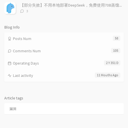
数：
s
【部分失效】不用本地部署DeepSeek，免费使用70B蒸馏模型
评
3
论
数：
Blog Info
Posts Num
58
Comments Num
105
Operating Days
2 Y 351 D
Last activity
11 Mouths Ago
Article tags
漏洞