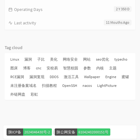
Operating Days
2 Y 350 D
Last activity
11 Mouths Ago
Tag cloud
Linux
漏洞
子比
美化
网络安全
网站
seo优化
typecho
图床
博客
cnc
安校易
智慧校园
参数
内核
主题
RCE漏洞
漏洞复现
DDOS
激活工具
Wallpaper
Engine
蜜罐
未注册备案域名
扫描教程
OpenSSH
nacos
LightPicture
外链网盘
彩虹
|
陕ICP备
2024046430号-2
陕公网安备
61042402000151号