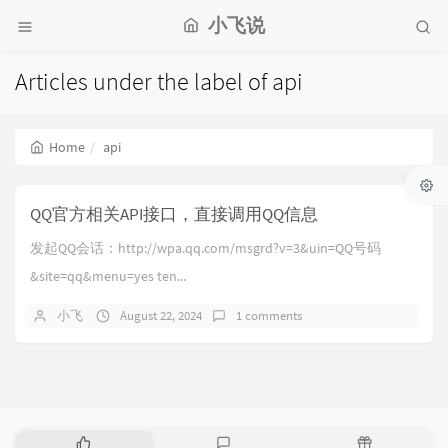
小飞说
Articles under the label of api
Home
api
QQ官方相关API接口，直接调用QQ信息
发起QQ会话：http://wpa.qq.com/msgrd?v=3&uin=QQ号码
&site=qq&menu=yes ten...
小飞
August 22, 2024
1 comments
P
L
R