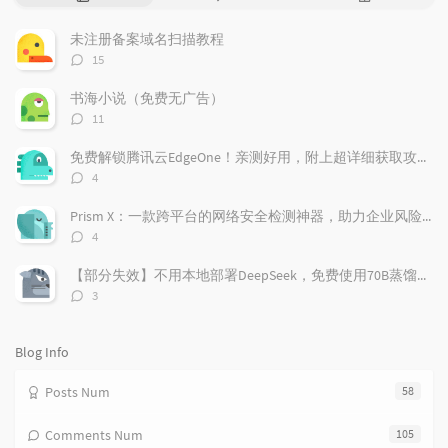
o
a
a
p
t
n
未注册备案域名扫描教程
u
e
d
评
15
l
s
o
论
a
t
m
数：
书海小说（免费无广告）
r
c
a
评
11
a
o
r
论
r
数：
m
t
免费解锁腾讯云EdgeOne！亲测好用，附上超详细获取攻略！
t
m
i
评
4
i
e
c
论
数：
c
n
l
Prism X：一款跨平台的网络安全检测神器，助力企业风险管理
l
t
e
评
4
e
论
s
s
数：
s
【部分失效】不用本地部署DeepSeek，免费使用70B蒸馏模型
评
3
论
数：
Blog Info
Posts Num
58
Comments Num
105