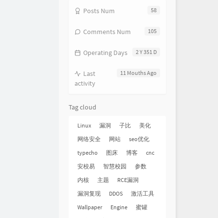
Posts Num
58
Comments Num
105
Operating Days
2 Y 351 D
Last
11 Mouths Ago
activity
Tag cloud
Linux
漏洞
子比
美化
网络安全
网站
seo优化
typecho
图床
博客
cnc
安校易
智慧校园
参数
内核
主题
RCE漏洞
漏洞复现
DDOS
激活工具
Wallpaper
Engine
蜜罐