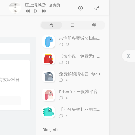
江上清风游
- 变奏的梦想
1
江上清风游
变奏的梦想
P
L
R
2
도깨비불 (Illusion)
aespa
o
a
a
p
t
n
未注册备案域名扫描教程
3
Rockstar
LISA
u
e
d
评
15
l
s
o
4
Long Live
Taylor Swift
论
a
数：
t
m
书海小说（免费无广告）
5
WAVE
IVE
r
c
a
评
11
a
o
r
论
6
LOVE DIVE
IVE
数：
r
m
t
免费解锁腾讯云EdgeOne！亲测好用，附上超详细获取攻略！
t
m
i
评
何有效应对日
4
i
论
e
c
数：
c
n
l
Prism X：一款跨平台的网络安全检测神器，助力企业风险管理
l
t
e
评
4
论
e
s
s
数：
s
【部分失效】不用本地部署DeepSeek，免费使用70B蒸馏模型
评
3
论
数：
Blog Info