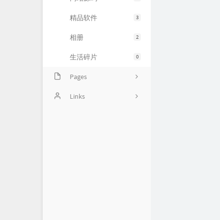
精品软件
3
相册
2
生活碎片
0
Pages
豆瓣清单
Links
归档
〇°
友人帐
运维小弟
慕雪的寒舍
杜老师说
狼林鱼池
iMin博客