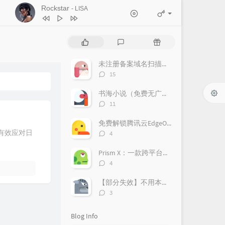
Rockstar
- LISA
1
江上清风游
变奏的梦想
P
L
R
2
도깨비불 (Illusion)
aespa
o
a
a
p
t
n
未注册备案域名扫描教程
3
Rockstar
LISA
u
e
d
评
15
l
s
o
4
Long Live
Taylor Swift
论
a
数：
t
m
书海小说（免费无广告）
5
WAVE
IVE
r
c
a
评
11
a
o
r
论
6
LOVE DIVE
IVE
数：
r
m
t
免费解锁腾讯云EdgeOne！亲测好用，附上超详细获取攻略！
t
m
i
评
何有效应对日
4
i
论
e
c
数：
c
n
l
Prism X：一款跨平台的网络安全检测神器，助力企业风险管理
l
t
e
评
4
论
e
s
s
数：
s
【部分失效】不用本地部署DeepSeek，免费使用70B蒸馏模型
评
3
论
数：
Blog Info