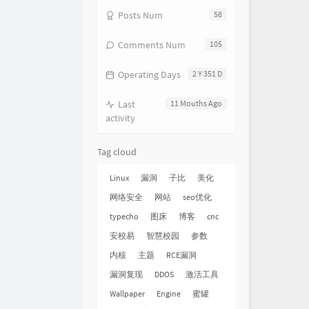
Posts Num
58
Comments Num
105
Operating Days
2 Y 351 D
Last
11 Mouths Ago
activity
Tag cloud
Linux
漏洞
子比
美化
网络安全
网站
seo优化
typecho
图床
博客
cnc
安校易
智慧校园
参数
内核
主题
RCE漏洞
漏洞复现
DDOS
激活工具
Wallpaper
Engine
蜜罐