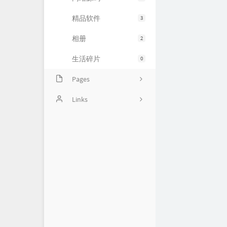
精品软件
3
相册
2
生活碎片
0
Pages
豆瓣清单
Links
归档
〇°
友人帐
运维小弟
慕雪的寒舍
杜老师说
狼林鱼池
iMin博客