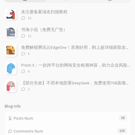
o
a
a
p
t
n
未注册备案域名扫描教程
u
e
d
评
15
l
s
o
论
a
t
m
数：
书海小说（免费无广告）
r
c
a
评
11
a
o
r
论
r
数：
m
t
免费解锁腾讯云EdgeOne！亲测好用，附上超详细获取攻略！
t
m
i
评
4
i
e
c
论
数：
c
n
l
Prism X：一款跨平台的网络安全检测神器，助力企业风险管理
l
t
e
评
4
e
论
s
s
数：
s
【部分失效】不用本地部署DeepSeek，免费使用70B蒸馏模型
评
3
论
数：
Blog Info
Posts Num
58
Comments Num
105