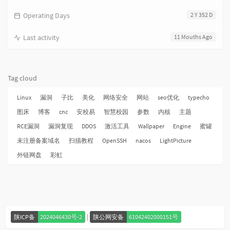
Operating Days
2 Y 352 D
Last activity
11 Mouths Ago
Tag cloud
Linux
漏洞
子比
美化
网络安全
网站
seo优化
typecho
图床
博客
cnc
安校易
智慧校园
参数
内核
主题
RCE漏洞
漏洞复现
DDOS
激活工具
Wallpaper
Engine
蜜罐
未注册备案域名
扫描教程
OpenSSH
nacos
LightPicture
外链网盘
彩虹
|
陕ICP备
2024046430号-2
陕公网安备
61042402000151号