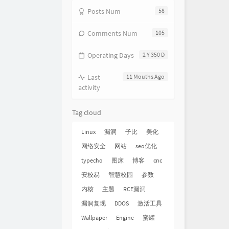
Posts Num
58
Comments Num
105
Operating Days
2 Y 350 D
Last
11 Mouths Ago
activity
Tag cloud
Linux
漏洞
子比
美化
网络安全
网站
seo优化
typecho
图床
博客
cnc
安校易
智慧校园
参数
内核
主题
RCE漏洞
漏洞复现
DDOS
激活工具
Wallpaper
Engine
蜜罐