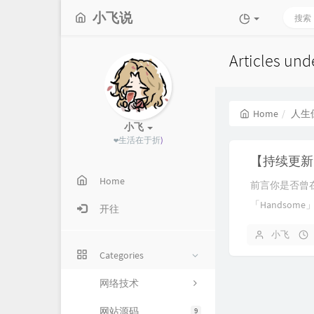
小飞说
Articles u
Home
人生
小飞
❤生活在于
i
Q
【持续更新】
Home
前言你是否曾
「Handso
开往
小飞
Categories
网络技术
网站源码
9