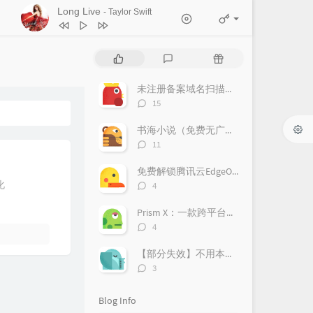
Long Live
- Taylor Swift
1
江上清风游
变奏的梦想
P
L
R
2
도깨비불 (Illusion)
aespa
o
a
a
p
t
n
未注册备案域名扫描教程
3
Rockstar
LISA
u
e
d
评
15
l
s
o
4
Long Live
Taylor Swift
论
a
数：
t
m
书海小说（免费无广告）
5
WAVE
IVE
r
c
a
评
11
a
o
r
论
6
LOVE DIVE
IVE
数：
r
m
t
免费解锁腾讯云EdgeOne！亲测好用，附上超详细获取攻略！
t
m
i
评
化
4
i
论
e
c
数：
c
n
l
Prism X：一款跨平台的网络安全检测神器，助力企业风险管理
l
t
e
评
4
论
e
s
s
数：
s
【部分失效】不用本地部署DeepSeek，免费使用70B蒸馏模型
评
3
论
数：
Blog Info