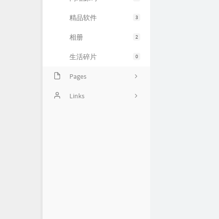
精品软件
3
相册
2
生活碎片
0
Pages
豆瓣清单
Links
归档
〇°
友人帐
运维小弟
慕雪的寒舍
杜老师说
狼林鱼池
iMin博客