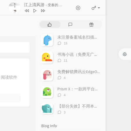
江上清风游
- 变奏的梦想
1
江上清风游
变奏的梦想
P
L
R
2
도깨비불 (Illusion)
aespa
o
a
a
p
t
n
未注册备案域名扫描教程
3
Rockstar
LISA
u
e
d
评
15
l
s
o
4
Long Live
Taylor Swift
论
a
数：
t
m
书海小说（免费无广告）
5
WAVE
IVE
r
c
a
评
11
a
o
r
论
6
LOVE DIVE
IVE
数：
r
m
t
免费解锁腾讯云EdgeOne！亲测好用，附上超详细获取攻略！
t
m
i
评
，阅读软件
4
i
论
e
c
数：
c
n
l
Prism X：一款跨平台的网络安全检测神器，助力企业风险管理
l
t
e
评
4
论
e
s
s
数：
s
【部分失效】不用本地部署DeepSeek，免费使用70B蒸馏模型
评
3
论
数：
Blog Info