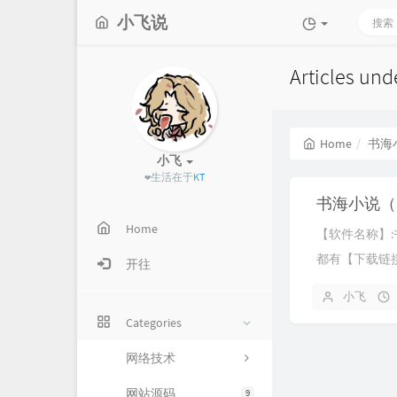
小飞说
Articles u
Home
书海
小飞
❤生活在于折
B
书海小说（
Home
【软件名称】:
都有【下载链接】[hi
开往
小飞
Categories
网络技术
网站源码
9