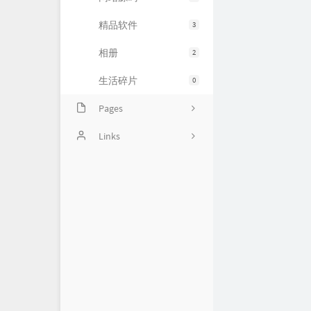
精品软件
3
相册
2
生活碎片
0
Pages
豆瓣清单
Links
归档
〇°
友人帐
运维小弟
慕雪的寒舍
杜老师说
狼林鱼池
iMin博客