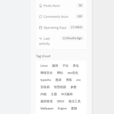
Posts Num
58
Comments Num
105
Operating Days
2 Y 349 D
Last
11 Mouths Ago
activity
Tag cloud
Linux
漏洞
子比
美化
网络安全
网站
seo优化
typecho
图床
博客
cnc
安校易
智慧校园
参数
内核
主题
RCE漏洞
漏洞复现
DDOS
激活工具
Wallpaper
Engine
蜜罐