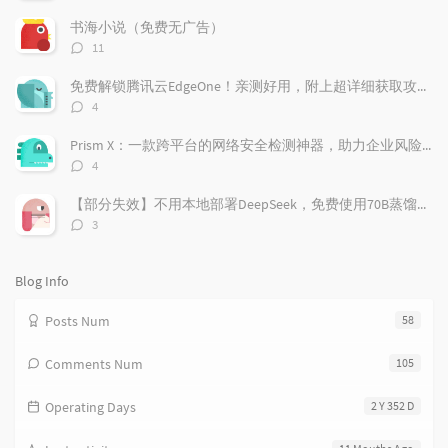
l
s
o
论
a
t
m
数：
书海小说（免费无广告）
r
c
a
评
11
a
o
r
论
r
数：
m
t
免费解锁腾讯云EdgeOne！亲测好用，附上超详细获取攻略！
t
m
i
评
4
i
e
c
论
数：
c
n
l
Prism X：一款跨平台的网络安全检测神器，助力企业风险管理
l
t
e
评
4
e
论
s
s
数：
s
【部分失效】不用本地部署DeepSeek，免费使用70B蒸馏模型
评
3
论
数：
Blog Info
Posts Num
58
Comments Num
105
Operating Days
2 Y 352 D