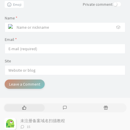
Private comment
Emoji
Name
*
🎲
Email
*
Site
Leave a Comment
P
L
R
o
a
a
p
t
n
未注册备案域名扫描教程
u
e
d
评
15